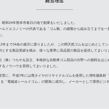
経営理念
、昭和24年熊本市春日の地で創業をいたしました。
ールドエコノミーの代表である「ゴム靴」の縫製から組み立てまでを一
た。
12年まで54余の歳月に渡りましたが、この間天然ゴムをはじめとして
料とする製品実績を積み、様々な業界に高品質の製品を提供してまいり
社（株）つちやを設立、本格的な自動車ゴム部品の分野への挑戦をはじ
するノウハウを習得してまいりました。
景に、平成7年には廃タイヤのリサイクルゴムを使用した弾性舗装材「Ec
よる「電磁波シールドゴム」の開発に成功し、メーカーとして環境ビジ