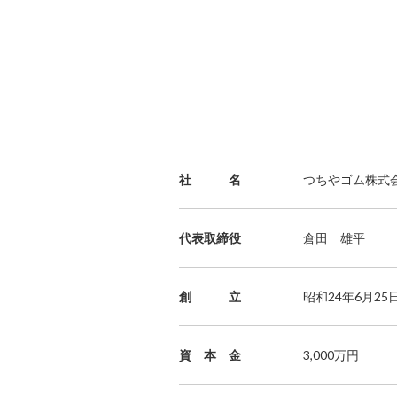
社 名
つちやゴム株式
代表取締役
倉田 雄平
創 立
昭和24年6月25
資 本 金
3,000万円